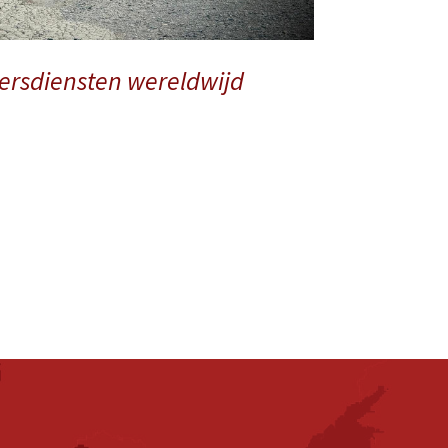
iersdiensten wereldwijd
Speciaal transport