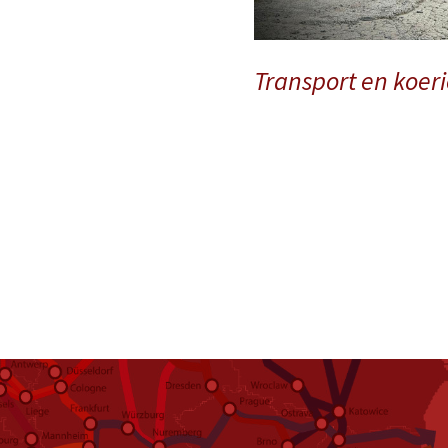
Transport en koer
Koeriersdiensten
Zeecontainer transport